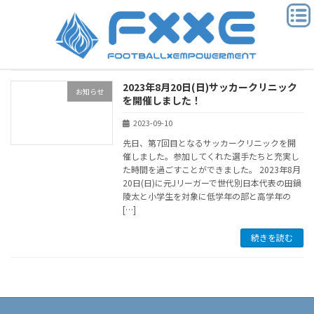
コ
ナ
ン
ビ
テ
ゲ
ン
ー
ツ
シ
へ
ョ
2023年8月20日(日)サッカークリニック
ス
ン
お知らせ
を開催しました！
キ
に
ッ
移
2023-09-10
プ
動
先日、第7回目となるサッカークリニックを開
催しました。参加してくれた選手たちと充実し
た時間を過ごすことができました。 2023年8月
20日(日)に元Jリーガーで世代別日本代表の田鍋
陵太と小学生を対象に低学年の部と高学年の
[…]
続きを読む