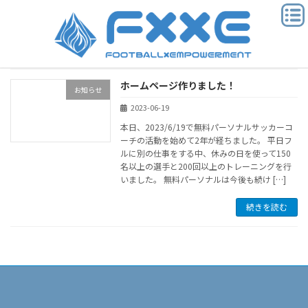
コ
ナ
ン
ビ
テ
ゲ
ン
ー
ツ
シ
へ
ョ
ホームページ作りました！
ス
ン
お知らせ
キ
に
2023-06-19
ッ
移
本日、2023/6/19で無料パーソナルサッカーコ
プ
動
ーチの活動を始めて2年が経ちました。 平日フ
ルに別の仕事をする中、休みの日を使って150
名以上の選手と200回以上のトレーニングを行
いました。 無料パーソナルは今後も続け […]
続きを読む