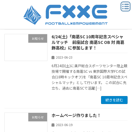
コ
ナ
ン
ビ
テ
ゲ
ン
ー
ツ
シ
へ
ョ
6/24(土)「南葛SC 10周年記念スペシャ
ス
ン
お知らせ
ルマッチ 前座試合 南葛SC OB 対 南葛
キ
に
飾高校』に参加します！
ッ
移
プ
動
2023-06-23
6月24日(土)に奥戸総合スポーツセンター陸上競
技場で開催する南葛SC vs 東京国際大学FCの試
合(18時キックオフ)を「南葛SC 10周年記念スペ
シャルマッチ」として行います。 この試合に先
立ち、過去に南葛SCで活躍 […]
続きを読む
ホームページ作りました！
お知らせ
2023-06-19