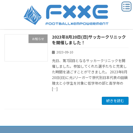
コ
ナ
ン
ビ
テ
ゲ
ン
ー
ツ
シ
へ
ョ
2023年8月20日(日)サッカークリニック
ス
ン
お知らせ
を開催しました！
キ
に
ッ
移
2023-09-10
プ
動
先日、第7回目となるサッカークリニックを開
催しました。参加してくれた選手たちと充実し
た時間を過ごすことができました。 2023年8月
20日(日)に元Jリーガーで世代別日本代表の田鍋
陵太と小学生を対象に低学年の部と高学年の
[…]
続きを読む